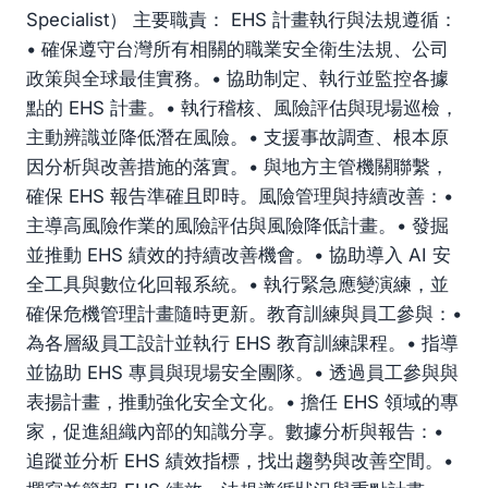
Specialist） 主要職責： EHS 計畫執行與法規遵循：
• 確保遵守台灣所有相關的職業安全衛生法規、公司
政策與全球最佳實務。• 協助制定、執行並監控各據
點的 EHS 計畫。• 執行稽核、風險評估與現場巡檢，
主動辨識並降低潛在風險。• 支援事故調查、根本原
因分析與改善措施的落實。• 與地方主管機關聯繫，
確保 EHS 報告準確且即時。風險管理與持續改善：•
主導高風險作業的風險評估與風險降低計畫。• 發掘
並推動 EHS 績效的持續改善機會。• 協助導入 AI 安
全工具與數位化回報系統。• 執行緊急應變演練，並
確保危機管理計畫隨時更新。教育訓練與員工參與：•
為各層級員工設計並執行 EHS 教育訓練課程。• 指導
並協助 EHS 專員與現場安全團隊。• 透過員工參與與
表揚計畫，推動強化安全文化。• 擔任 EHS 領域的專
家，促進組織內部的知識分享。數據分析與報告：•
追蹤並分析 EHS 績效指標，找出趨勢與改善空間。•