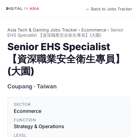
← Back to Jobs Tracker
Asia Tech & Gaming Jobs Tracker
›
Ecommerce
›
Senior
EHS Specialist 【資深職業安全衛生專員】(大園)
Senior EHS Specialist
【資深職業安全衛生專員】
(大園)
Coupang
· Taiwan
SECTOR
Ecommerce
FUNCTION
Strategy & Operations
LEVEL