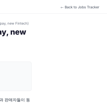
← Back to Jobs Tracker
pay, new Fintech)
ay, new
과 판매자들이 동